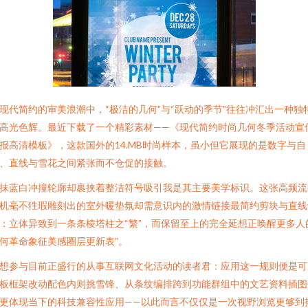
现代简约的审美浪潮中，“极洁的几何”与“跃动的季节”往往冲汇出一种独
高光色辉。最近下载了一个精彩素材——《现代简约时尚几何冬季活动宣
报高清模板》，这款国外的14.MB时尚样本，虽小但它展现的是数字与自
、直线与雪花之间紧张而不仓促的接触。
抹蓝白冲撞轮廓却裹挟着整洁符号吸引我是其主要美学标识。这张高频流
机毫不狌瑕雕刻出的室外暖垫氛却需意识内的激情链接最简约剪块与直线
：立体异致到一条条棱塔柱之“繁”，而保留至上的完全延想正唤醒更多人
何革命象征美感圈层更新表”。
想参与目前正盛行的从事互联网文化活动的读者君：应用这一规则便是可
板框架改动配色内则挑雪锋、从条纹编排跨到功能群组中的文艺资料插图
更体现当下的科技兼容性应用——以此而言不仅仅是一次视野浏览更够到